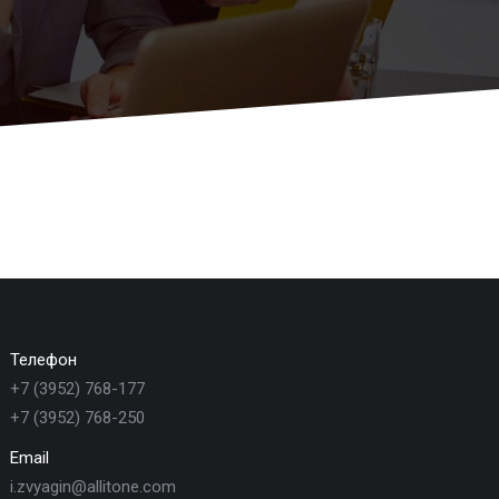
Телефон
+7 (3952) 768-177
+7 (3952) 768-250
Email
i.zvyagin@allitone.com