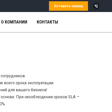
Оставить заявку
Страниц
Viber
О КОМПАНИИ
КОНТАКТЫ
открыва
в
новом
окне
сотрудников.
е всего срока эксплуатации.
ний для вашего бизнеса!
 основе. При несоблюдении сроков SLA —
0%.