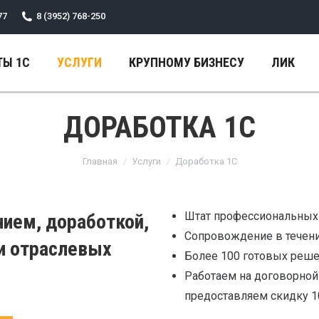
77
8 (3952) 768-250
ТЫ 1С
УСЛУГИ
КРУПНОМУ БИЗНЕСУ
ЛИК
ДОРАБОТКА 1С
Вы здесь:
Главная
Услуги
Доработка 1С
Штат профессиональных 
нием, доработкой,
Сопровождение в течени
и отраслевых
Более 100 готовых реше
.
Работаем на договорной
предоставляем скидку 1